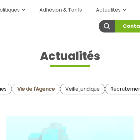
olitiques
Adhésion & Tarifs
Actualités
Conta
ent et les Assemblées
Aménagement
Nos Actu
s assemblées
Numérique
Actualités
Juridique
naires
Cartographie
ues
Vie de l'Agence
Veille juridique
Recruteme