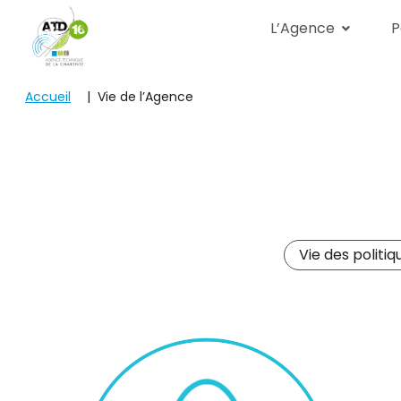
Voir
Voir
L’Agence
P
le
le
contenu
pied
de
Le Présid
ATD
page
Accueil
Vie de l’Agence
16
La vie de
L’équipe
Les parte
Vie des politiq