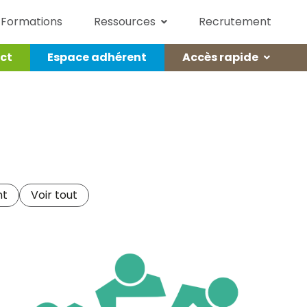
Formations
Ressources
Recrutement
ct
Espace adhérent
Accès rapide
alités
Vos services en un clic
Télémainte
Didactitiels
Assistance
nt
Voir tout