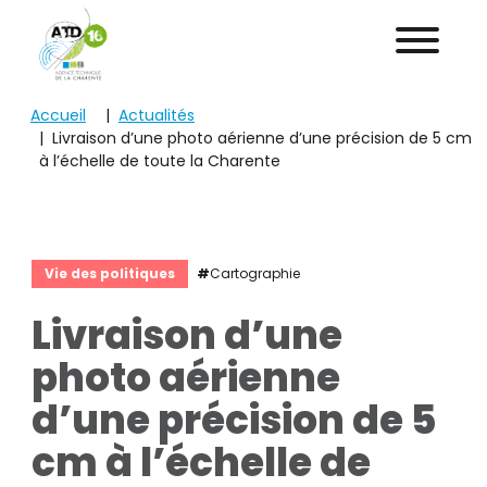
Voir
Voir
le
le
contenu
pied
de
ATD
page
Accueil
Actualités
16
Livraison d’une photo aérienne d’une précision de 5 cm
à l’échelle de toute la Charente
Vie des politiques
#
Cartographie
Livraison d’une
photo aérienne
d’une précision de 5
cm à l’échelle de